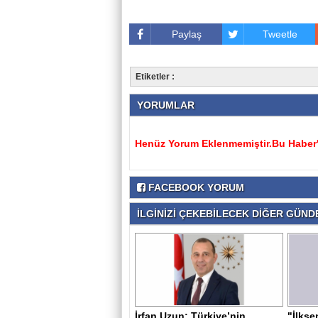
Paylaş
Tweetle
Etiketler :
YORUMLAR
Henüz Yorum Eklenmemiştir.Bu Haber'e
FACEBOOK YORUM
İLGİNİZİ ÇEKEBİLECEK DİĞER GÜNDE
İrfan Uzun: Türkiye’nin
"İlkse