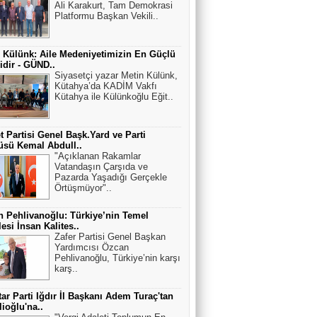
Ali Karakurt, Tam Demokrasi
Platformu Başkan Vekili..
 Külünk: Aile Medeniyetimizin En Güçlü
idir - GÜND..
Siyasetçi yazar Metin Külünk,
Kütahya’da KADİM Vakfı
Kütahya ile Külünkoğlu Eğit..
t Partisi Genel Başk.Yard ve Parti
üsü Kemal Abdull..
"Açıklanan Rakamlar
Vatandaşın Çarşıda ve
Pazarda Yaşadığı Gerçekle
Örtüşmüyor"..
 Pehlivanoğlu: Türkiye’nin Temel
esi İnsan Kalites..
Zafer Partisi Genel Başkan
Yardımcısı Özcan
Pehlivanoğlu, Türkiye’nin karşı
karş..
ar Parti Iğdır İl Başkanı Adem Turaç'tan
lioğlu'na..