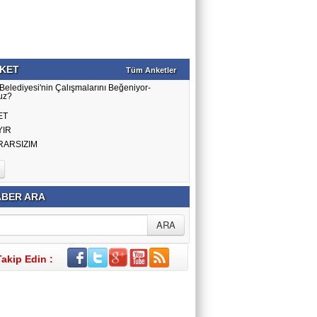
KET
Tüm Anketler
Belediyesi'nin Çalışmalarını Beğeniyor-
uz?
ET
YIR
RARSIZIM
BER ARA
Takip Edin :