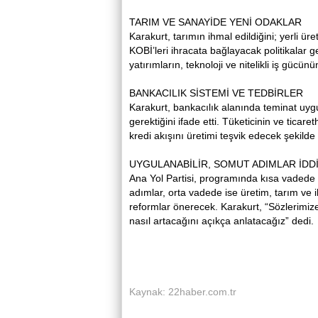
TARIM VE SANAYİDE YENİ ODAKLAR
Karakurt, tarımın ihmal edildiğini; yerli ür
KOBİ’leri ihracata bağlayacak politikalar 
yatırımların, teknoloji ve nitelikli iş gücünü
BANKACILIK SİSTEMİ VE TEDBİRLER
Karakurt, bankacılık alanında teminat uy
gerektiğini ifade etti. Tüketicinin ve tica
kredi akışını üretimi teşvik edecek şekild
UYGULANABİLİR, SOMUT ADIMLAR İDDİ
Ana Yol Partisi, programında kısa vadede f
adımlar, orta vadede ise üretim, tarım ve i
reformlar önerecek. Karakurt, “Sözlerimize
nasıl artacağını açıkça anlatacağız” dedi.
Kaynak: 22haber.com.tr