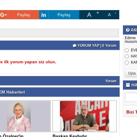
A
Paylaş
Paylaş
A
AN
Edirne 
musun
YORUM YAP | 0 Yorum
EV
HA
 ilk yorum yapan siz olun.
KA
Yorum
HA
M Haberleri
Bizi 
n Özalper'in
Başkan Keyhıdır,