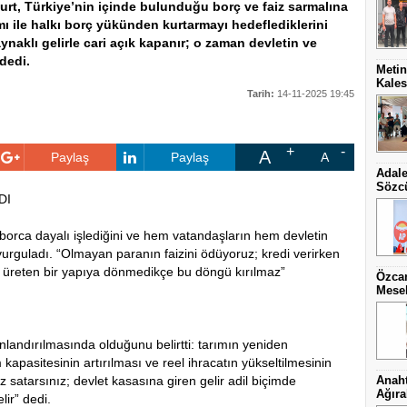
kurt, Türkiye’nin içinde bulunduğu borç ve faiz sarmalına
ı ile halkı borç yükünden kurtarmayı hedeflediklerini
aynaklı gelirle cari açık kapanır; o zaman devletin ve
dedi.
Metin
Kales
Tarih:
14-11-2025 19:45
A
Paylaş
Paylaş
A
Adale
Sözc
DI
orca dayalı işlediğini ve hem vatandaşların hem devletin
vurguladı. “Olmayan paranın faizini ödüyoruz; kredi verirken
i üreten bir yapıya dönmedikçe bu döngü kırılmaz”
Özcan
Mesel
anlandırılmasında olduğunu belirtti: tarımın yeniden
 kapasitesinin artırılması ve reel ihracatın yükseltilmesinin
z satarsınız; devlet kasasına giren gelir adil biçimde
Anaht
Ağıra
lir” dedi.