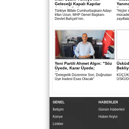
Geleceği Kapalı Kapılar
Yanın
Ardında Beli..
Demok
Türkiye İttifakı Cumhurbaşkanı Adayı
"Hiçbir 
İrfan Uzun, MHP Genel Başkanı
mücadel
Devlet Bahçeli’nin..
zayıflat
Yeni Partili Ahmet Algın: "Söz
Üsküd
Üyede, Karar Üyede;
Bekli
Siyasette..
İntern
"Delegelik Düzenine Son, Doğrudan
KÜÇÜK 
Üye İradesi Esas Olacak"
ÜSKÜD
GENEL
HABERLER
İletişim
Günün Haberleri
Künye
Haber Arşivi
Linkler