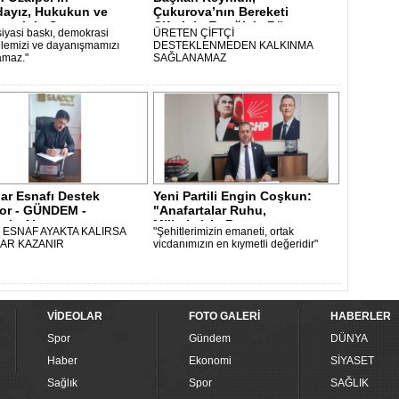
dayız, Hukukun ve
Çukurova’nın Bereketi
rasinin Savun..
Çiftçinin Emeğiyle Bü..
siyasi baskı, demokrasi
ÜRETEN ÇİFTÇİ
emizi ve dayanışmamızı
DESTEKLENMEDEN KALKINMA
amaz."
SAĞLANAMAZ
ar Esnafı Destek
Yeni Partili Engin Coşkun:
yor - GÜNDEM -
"Anafartalar Ruhu,
etin Ajansı..
Milletimizin B..
ESNAF AYAKTA KALIRSA
"Şehitlerimizin emaneti, ortak
AR KAZANIR
vicdanımızın en kıymetli değeridir"
VİDEOLAR
FOTO GALERİ
HABERLER
Spor
Gündem
DÜNYA
Haber
Ekonomi
SİYASET
Sağlık
Spor
SAĞLIK