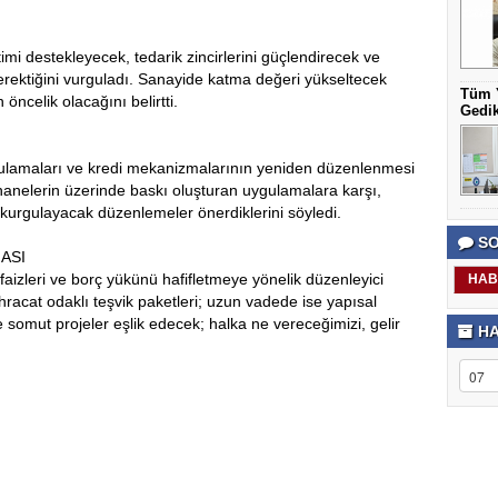
etimi destekleyecek, tedarik zincirlerini güçlendirecek ve
gerektiğini vurguladı. Sanayide katma değeri yükseltecek
Tüm Y
n öncelik olacağını belirtti.
Gedi
gulamaları ve kredi mekanizmalarının yeniden düzenlenmesi
rethanelerin üzerinde baskı oluşturan uygulamalara karşı,
e kurgulayacak düzenlemeler önerdiklerini söyledi.
SO
ASI
aizleri ve borç yükünü hafifletmeye yönelik düzenleyici
HAB
hracat odaklı teşvik paketleri; uzun vadede ise yapısal
 somut projeler eşlik edecek; halka ne vereceğimizi, gelir
HA