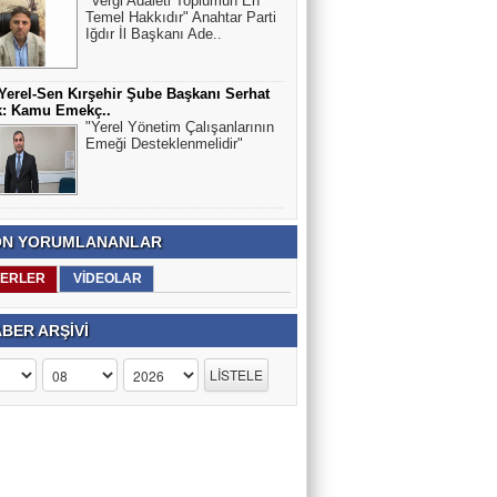
"Vergi Adaleti Toplumun En
Temel Hakkıdır" Anahtar Parti
Iğdır İl Başkanı Ade..
erel-Sen Kırşehir Şube Başkanı Serhat
k: Kamu Emekç..
"Yerel Yönetim Çalışanlarının
Emeği Desteklenmelidir"
N YORUMLANANLAR
ERLER
VİDEOLAR
BER ARŞİVİ