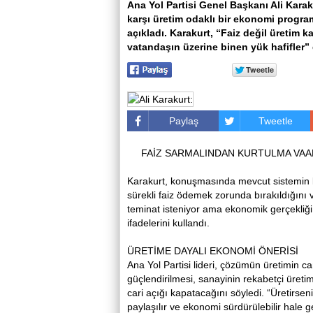
Ana Yol Partisi Genel Başkanı Ali Kara
karşı üretim odaklı bir ekonomi program
açıkladı. Karakurt, “Faiz değil üretim k
vatandaşın üzerine binen yük hafifler” 
Paylaş
Tweetle
FAİZ SARMALINDAN KURTULMA VAA
Karakurt, konuşmasında mevcut sistemin b
sürekli faiz ödemek zorunda bırakıldığını 
teminat isteniyor ama ekonomik gerçekliğ
ifadelerini kullandı.
ÜRETİME DAYALI EKONOMİ ÖNERİSİ
Ana Yol Partisi lideri, çözümün üretimin c
güçlendirilmesi, sanayinin rekabetçi üretim
cari açığı kapatacağını söyledi. “Üretirseni
paylaşılır ve ekonomi sürdürülebilir hale ge