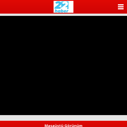
ANASAYFA
KATEGORİLER
YAZARLAR
ANKETLER
FOTO GALERİ
VİDEO GALERİ
KÜNYE
İLETİŞİM
Masaüstü Görünüm