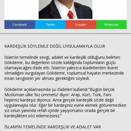
Facebook
Twitter
Google+
Whatsapp
KARDEŞLİK SÖYLEMLE DEĞİL UYGULAMAYLA OLUR
İslam’ın temelinde sevgi, adalet ve kardeşlik olduğunu belirten
Gökdemir, bu değerlerin sözde kaldığında toplumların güçlü
olamayacağını ifade etti. İslam’ın yalnızca ibadetlerden ibaret
olmadığını vurgulayan Gökdemir, toplumsal hayatın merkezinde
insan sevgisinin yer alması gerektiğini söyledi.
Gökdemir açıklamasında şu ifadeleri kullandı:“Bugün birçok
Müslüman ülke ‘biz ümmetiz’ diyor. Arap, Kürt, Türk, Fars
hepimiz kardeşiz diyoruz. Ama gerçek kardeşlik sözle değil
uygulamayla olur. Eğer bir kardeşiniz evine ekmek götüremezken
siz onun yanında refah içinde yaşıyorsanız orada gerçek bir
kardeşlikten söz edemezsiniz.”
Haberin Doğru Adresi.
İSLAM’IN TEMELİNDE KARDEŞLİK VE ADALET VAR