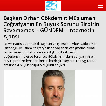
ANASAYFA
Başkan Orhan Gökdemir: Müslüman
KATEGORİLER
Coğrafyanın En Büyük Sorunu Birbirini
Sevememesi - GÜNDEM - İnternetin
YAZARLAR
Ajansı
ANKETLER
DEVA Partisi Ardahan İl Başkanı ve iş insanı Orhan Gökdemir,
Ortadoğu ve İslam coğrafyasında yaşanan çatışmalar, siyasi
krizler ve ekonomik sorunlara ilişkin dikkat çekici
FOTO GALERİ
değerlendirmelerde bulundu. Gökdemir, İslam dünyasının en
büyük problemlerinden birinin kardeşlik söylemi ile uygulama
VİDEO GALERİ
arasındaki büyük çelişki olduğunu söyledi.
KÜNYE
İLETİŞİM