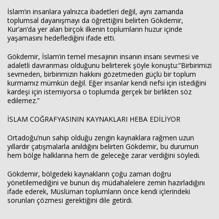
İslam’ın insanlara yalnızca ibadetleri değil, aynı zamanda
toplumsal dayanışmayı da öğrettiğini belirten Gökdemir,
Kur’an’da yer alan birçok ilkenin toplumların huzur içinde
yaşamasını hedeflediğini ifade etti.
Gökdemir, İslam’ın temel mesajının insanın insanı sevmesi ve
adaletli davranması olduğunu belirterek şöyle konuştu:“Birbirimizi
sevmeden, birbirimizin hakkını gözetmeden güçlü bir toplum
kurmamız mümkün değil. Eğer insanlar kendi nefsi için istediğini
kardeşi için istemiyorsa o toplumda gerçek bir birlikten söz
edilemez.”
İSLAM COĞRAFYASININ KAYNAKLARI HEBA EDİLİYOR
Ortadoğu’nun sahip olduğu zengin kaynaklara rağmen uzun
yıllardır çatışmalarla anıldığını belirten Gökdemir, bu durumun
hem bölge halklarına hem de geleceğe zarar verdiğini söyledi.
Gökdemir, bölgedeki kaynakların çoğu zaman doğru
yönetilemediğini ve bunun dış müdahalelere zemin hazırladığını
ifade ederek, Müslüman toplumların önce kendi içlerindeki
sorunları çözmesi gerektiğini dile getirdi.