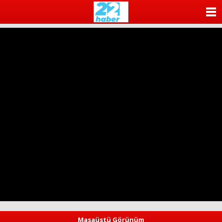
ANASAYFA
KATEGORİLER
YAZARLAR
ANKETLER
FOTO GALERİ
VİDEO GALERİ
KÜNYE
İLETİŞİM
Masaüstü Görünüm