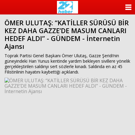
ANASAYFA
ÖMER ULUTAŞ: “KATİLLER SÜRÜSÜ BİR
KATEGORİLER
KEZ DAHA GAZZE’DE MASUM CANLARI
HEDEF ALDI” - GÜNDEM - İnternetin
YAZARLAR
Ajansı
ANKETLER
Toprak Partisi Genel Başkanı Ömer Ulutaş, Gazze Şeridi’nin
güneyindeki Han Yunus kentinde yardım bekleyen sivillere yönelik
gerçekleştirilen saldırıyı sert sözlerle kınadı. Saldırıda en az 45
FOTO GALERİ
Filistinlinin hayatını kaybettiği açıklandı.
VİDEO GALERİ
KÜNYE
İLETİŞİM