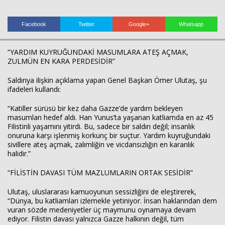
Facebook
Twitter
Google+
Whatsapp
“YARDIM KUYRUĞUNDAKİ MASUMLARA ATEŞ AÇMAK,
ZULMÜN EN KARA PERDESİDİR”
Saldırıya ilişkin açıklama yapan Genel Başkan Ömer Ulutaş, şu
ifadeleri kullandı:
“Katiller sürüsü bir kez daha Gazze’de yardım bekleyen
masumları hedef aldı. Han Yunus’ta yaşanan katliamda en az 45
Filistinli yaşamını yitirdi. Bu, sadece bir saldırı değil; insanlık
onuruna karşı işlenmiş korkunç bir suçtur. Yardım kuyruğundaki
sivillere ateş açmak, zalimliğin ve vicdansızlığın en karanlık
halidir.”
“FİLİSTİN DAVASI TÜM MAZLUMLARIN ORTAK SESİDİR”
Ulutaş, uluslararası kamuoyunun sessizliğini de eleştirerek,
“Dünya, bu katliamları izlemekle yetiniyor. İnsan haklarından dem
vuran sözde medeniyetler üç maymunu oynamaya devam
Haberin Doğru Adresi.
ediyor. Filistin davası yalnızca Gazze halkının değil, tüm