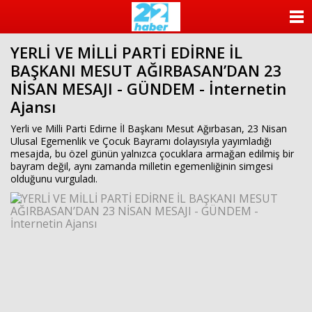
ANASAYFA
YERLİ VE MİLLİ PARTİ EDİRNE İL
KATEGORİLER
BAŞKANI MESUT AĞIRBASAN’DAN 23
NİSAN MESAJI - GÜNDEM - İnternetin
YAZARLAR
Ajansı
ANKETLER
Yerli ve Milli Parti Edirne İl Başkanı Mesut Ağırbasan, 23 Nisan
Ulusal Egemenlik ve Çocuk Bayramı dolayısıyla yayımladığı
mesajda, bu özel günün yalnızca çocuklara armağan edilmiş bir
FOTO GALERİ
bayram değil, aynı zamanda milletin egemenliğinin simgesi
olduğunu vurguladı.
VİDEO GALERİ
KÜNYE
İLETİŞİM