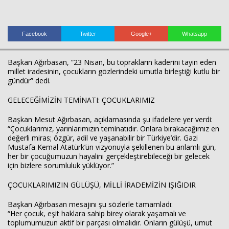
Facebook
Twitter
Google+
Whatsapp
Başkan Ağırbasan, “23 Nisan, bu toprakların kaderini tayin eden
millet iradesinin, çocukların gözlerindeki umutla birleştiği kutlu bir
gündür” dedi.
GELECEĞİMİZİN TEMİNATI: ÇOCUKLARIMIZ
Başkan Mesut Ağırbasan, açıklamasında şu ifadelere yer verdi:
“Çocuklarımız, yarınlarımızın teminatıdır. Onlara bırakacağımız en
değerli miras; özgür, adil ve yaşanabilir bir Türkiye’dir. Gazi
Mustafa Kemal Atatürk’ün vizyonuyla şekillenen bu anlamlı gün,
her bir çocuğumuzun hayalini gerçekleştirebileceği bir gelecek
için bizlere sorumluluk yüklüyor.”
ÇOCUKLARIMIZIN GÜLÜŞÜ, MİLLİ İRADEMİZİN IŞIĞIDIR
Başkan Ağırbasan mesajını şu sözlerle tamamladı:
“Her çocuk, eşit haklara sahip birey olarak yaşamalı ve
Haberin Doğru Adresi.
toplumumuzun aktif bir parçası olmalıdır. Onların gülüşü, umut