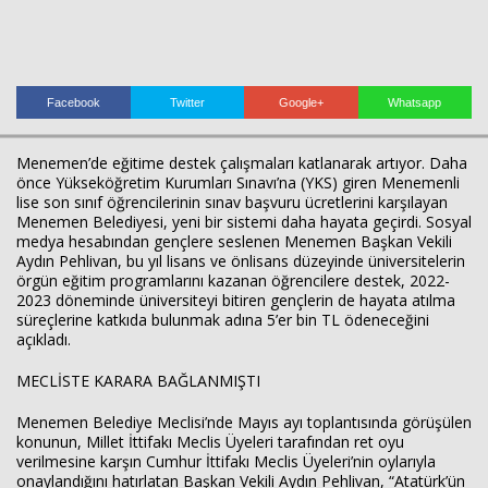
Facebook
Twitter
Google+
Whatsapp
Menemen’de eğitime destek çalışmaları katlanarak artıyor. Daha
önce Yükseköğretim Kurumları Sınavı’na (YKS) giren Menemenli
lise son sınıf öğrencilerinin sınav başvuru ücretlerini karşılayan
Menemen Belediyesi, yeni bir sistemi daha hayata geçirdi. Sosyal
medya hesabından gençlere seslenen Menemen Başkan Vekili
Aydın Pehlivan, bu yıl lisans ve önlisans düzeyinde üniversitelerin
örgün eğitim programlarını kazanan öğrencilere destek, 2022-
2023 döneminde üniversiteyi bitiren gençlerin de hayata atılma
süreçlerine katkıda bulunmak adına 5’er bin TL ödeneceğini
açıkladı.
MECLİSTE KARARA BAĞLANMIŞTI
Menemen Belediye Meclisi’nde Mayıs ayı toplantısında görüşülen
konunun, Millet İttifakı Meclis Üyeleri tarafından ret oyu
verilmesine karşın Cumhur İttifakı Meclis Üyeleri’nin oylarıyla
Haberin Doğru Adresi.
onaylandığını hatırlatan Başkan Vekili Aydın Pehlivan, “Atatürk’ün