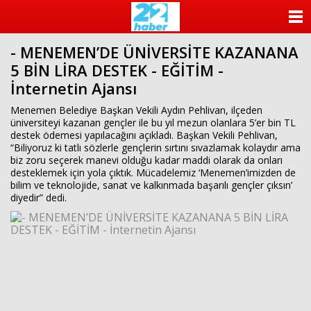
ANASAYFA
- MENEMEN’DE ÜNİVERSİTE KAZANANA
KATEGORİLER
5 BİN LİRA DESTEK - EĞİTİM -
İnternetin Ajansı
YAZARLAR
Menemen Belediye Başkan Vekili Aydın Pehlivan, ilçeden
ANKETLER
üniversiteyi kazanan gençler ile bu yıl mezun olanlara 5’er bin TL
destek ödemesi yapılacağını açıkladı. Başkan Vekili Pehlivan,
“Biliyoruz ki tatlı sözlerle gençlerin sırtını sıvazlamak kolaydır ama
FOTO GALERİ
biz zoru seçerek manevi olduğu kadar maddi olarak da onları
desteklemek için yola çıktık. Mücadelemiz ‘Menemen’imizden de
bilim ve teknolojide, sanat ve kalkınmada başarılı gençler çıksın’
VİDEO GALERİ
diyedir” dedi.
KÜNYE
İLETİŞİM