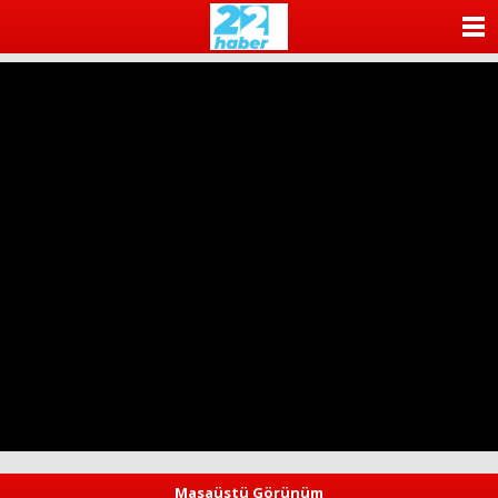
ANASAYFA
KATEGORİLER
YAZARLAR
ANKETLER
FOTO GALERİ
VİDEO GALERİ
KÜNYE
İLETİŞİM
Masaüstü Görünüm