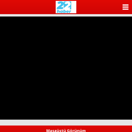
ANASAYFA
KATEGORİLER
YAZARLAR
ANKETLER
FOTO GALERİ
VİDEO GALERİ
KÜNYE
İLETİŞİM
Masaüstü Görünüm